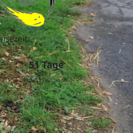
eisezeit:
51 Tage
13
Std. : 15 Min. : 45 Sek.